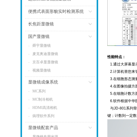
点击
便携式表面形貌实时检测系统
点击
长焦距显微镜
点击
国产显微镜
舜宇显微镜
点击
麦克奥迪显微镜
性能特点：
京百卓显显微镜
1.通过大屏幕显
视频显微镜
2.计算机替您来
3.在细胞形态测
显微镜成像系统
4.在图像拍摄方
MC系列
点击
5.在细胞计数方
MC制冷相机
6.软件根据中华
HDMI高清相机
与JD-801系
键；计数到一定数
病理软件系列
显微镜配套产品
显微镜专用光源