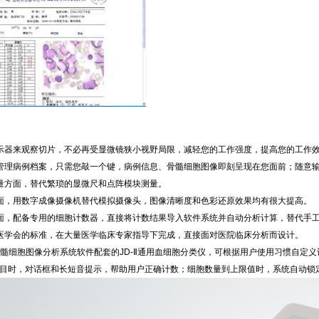
示器来观察切片，不必再受显微镜狭小视野局限，减轻您的工作强度，提高您的工作
管理病例档案，只需您敲一个键，病例信息、骨髓细胞图像即刻呈现在您面前；随意
量方面，替代繁琐的显微尺和点阵模块测量。
面，用数字成像摄像机替代模拟摄像头，图像清晰度和色彩还原效果均有很大提高。
面，配备专用的细胞计数器，直接将计数结果导入软件系统并自动分析计算，替代手
医学会的标准，在大量医学临床专家指导下完成，直接面对医院临床分析而设计。
列骨髓细胞图像分析系统软件配套的JD-Ⅱ通用血细胞分类仪，可根据用户使用习惯自
目时，对话框和长短音提示，帮助用户正确计数；细胞数量到上限值时，系统自动锁