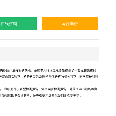
在线咨询
留言询价
胞结构参数计量分析的功能。系统专为临床血液诊断提供了一套完整先进的
医院血液实验室、检验科及涉及医学图像分析的相关科室，医学院校和科
告、血细胞免疫表型检测报告、溶血实验检测报告、外周血淋巴细胞检测
骨髓细胞图像会诊和单、多终端或大屏幕投影的形态学教学。